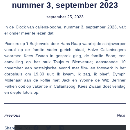
nummer 3, september 2023
september 25, 2023
In
de Clock van callens-ooghe
, nummer 3, september 2023, valt
er onder meer te lezen dat:
Pioniers op ’t Buijtenveld
door Hans Raap waarbij de schijnwerper
vooral op de familie Vader gericht staat;
Halve Callantsogers
waarmee Kees Zwaan in gesprek ging, de familie Boon; een
aanvulling op het stuk
Toujours Bienvenue
; aanstaande 10
november een
nostalgische avond
met film- en fotowerk in het
dorpshuis om 19.30 uur;
Ik kwam, ik zag, ik bleef
, Dymph
Molenaar aan de koffie met Jack en Yvonne de Wit;
Berliner
Falken
ooit op vakantie in Callantsoog, Kees Zwaan doet verslag
en diepte foto’s op.
Previous
Next
Share the Post: